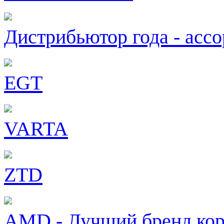
Дистрибьютор года - асс
EGT
VARTA
ZTD
AMD - Лучший бренд кор