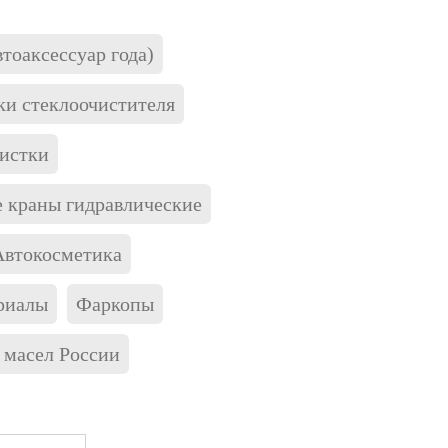
тоаксессуар года)
и стеклоочистителя
истки
 краны гидравлические
Автокосметика
риалы
Фаркопы
 масел России