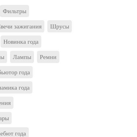
Фильтры
вечи зажигания
Шрусы
Новинка года
ры
Лампы
Ремни
ьютор года
амика года
ения
ары
ебют года