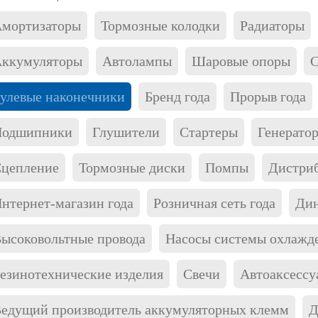
мортизаторы
Тормозные колодки
Радиаторы
ккумуляторы
Автолампы
Шаровые опоры
С
улевые наконечники
Бренд года
Прорыв года
Подшипники
Глушители
Стартеры
Генерато
цепление
Тормозные диски
Помпы
Дистриб
нтернет-магазин года
Розничная сеть года
Дин
ысоковольтные провода
Насосы системы охлажд
езинотехнические изделия
Свечи
Автоаксессу
едущий производитель аккумуляторных клемм
Д