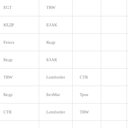
EGT
TRW
КЕДР
БЗАК
Fenox
Кедр
Кедр
БЗАК
TRW
Lemforder
CTR
Кедр
БелМаг
Трек
CTR
Lemforder
TRW