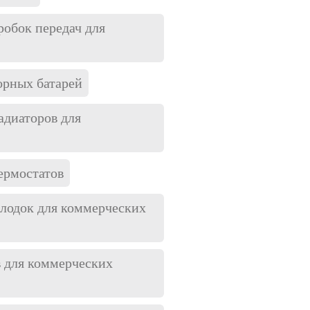
робок передач для
орных батарей
адиаторов для
ермостатов
лодок для коммерческих
в для коммерческих