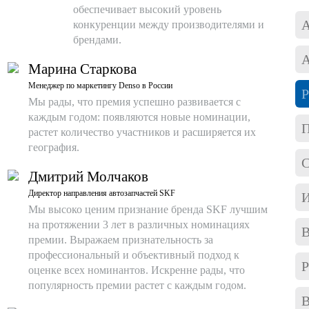
обеспечивает высокий уровень
А
конкуренции между производителями и
брендами.
А
Марина Старкова
Менеджер по маркетингу Denso в России
Р
Мы рады, что премия успешно развивается с
каждым годом: появляются новые номинации,
растет количество участников и расширяется их
география.
С
Дмитрий Молчаков
Директор направления автозапчастей SKF
И
Мы высоко ценим признание бренда SKF лучшим
на протяжении 3 лет в различных номинациях
В
премии. Выражаем признательность за
профессиональный и объективный подход к
Р
оценке всех номинантов. Искренне рады, что
популярность премии растет с каждым годом.
В