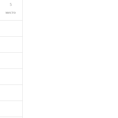
5
место