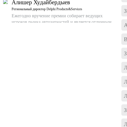
Алишер Худайбердыев
Региональный директор Delphi Products&Services
З
Ежегодно вручение премии собирает ведущих
игроков рынка автозапчастей и является отличным
А
местом коммуникации и встреч с коллегами,
экспертами, журналистами. И является хорошей
В
возможностью поделится опытом, обсудить
перспективы и проблемы, узнать о достижениях
З
коллег.
Дмитрий Каверин
Л
Руководитель направления специального освещения Osram по
России и странам СНГ
Л
Премия уже не первый год способствует
формированию высоко конкурентной среды на
Л
рынке и задает ориентиры для всех участников
отрасли. Участие в премии, а тем более, победа в
номинации высоко ценится среди
З
профессиональных игроков рынка и способствует
росту доверия потребителей.
Л