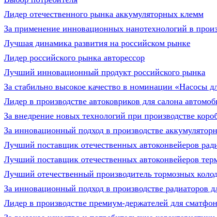
Лидер отечественного рынка аккумуляторных клемм
За применение инновационных нанотехнологий в произ
Лучшая динамика развития на российском рынке
Лидер российского рынка авторессор
Лучший инновационный продукт российского рынка
За стабильно высокое качество в номинации «Насосы д
Лидер в производстве автоковриков для салона автомоб
За внедрение новых технологий при производстве коро
За инновационный подход в производстве аккумулятор
Лучший поставщик отечественных автоконвейеров ради
Лучший поставщик отечественных автоконвейеров тер
Лучший отечественный производитель тормозных колод
За инновационный подход в производстве радиаторов д
Лидер в производстве премиум-держателей для сматфон