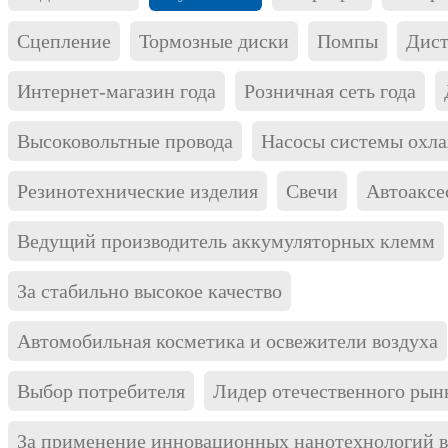
Татьяна Рубель
Сцепление
Тормозные диски
Помпы
Дист
Старший менеджер по продажам Маяк
Проведение премии "Автокомпонент года" - одно
Интернет-магазин года
Розничная сеть года
из самых авторитетных и знаковых событий в
отрасли автозапчастей и компонентов. Победа в
Высоковольтные провода
Насосы системы охл
номинации "автолампы" среди отечественных
брендов на протяжении четырех лет подряд
Резинотехнические изделия
Свечи
Автоаксе
важное достижение для нас.
Евгений Садков
Ведущий производитель аккумуляторных клемм
Заместитель директора Solite Россия
За годы проведения премия "Автокомпонент года"
За стабильно высокое качество
стала по-настоящему знаковым событием и
представляет на выбор потребителя широкий
Автомобильная косметика и освежители воздуха
спектр брендов и продукции. Проведение
технологических тестирований стимулирует
Выбор потребителя
Лидер отечественного рын
каждую компанию в отдельности и рынок в целом
совершенствовать свою продукцию и предлагать
потребителям лучшее.
За применение инновационных нанотехнологий в 